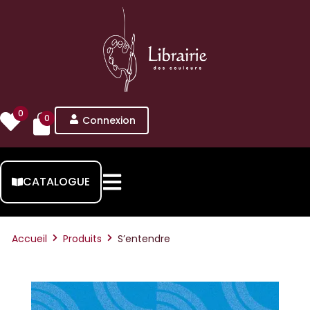
0
0
Connexion
CATALOGUE
Accueil
Produits
S’entendre