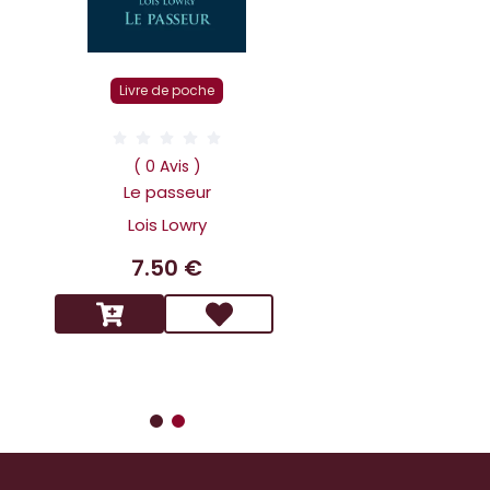
Livre r
Livre de poche
( 0 Av
Dans la tête 
( 0 Avis )
Holmes L affai
Le passeur
scandaleux
Lois Lowry
Benoit 
7.50 €
14.9