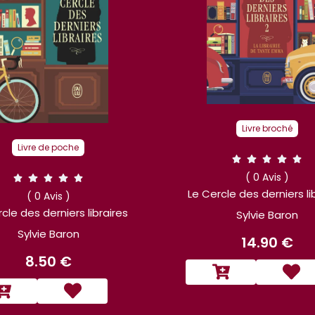
Livre broché
Livre de poche
( 0 Avis )
Le Cercle des derniers li
( 0 Avis )
cle des derniers libraires
Sylvie Baron
Sylvie Baron
14.90 €
8.50 €