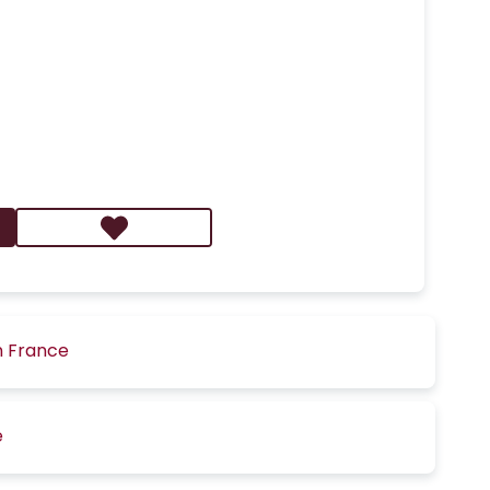
n France
é