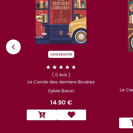
Livre broché
( 0 Avis )
Le Cercle des derniers libraires
es
Le Cer
Sylvie Baron
14.90 €