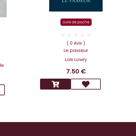
Livre de poche
D
( 0 Avis )
Le passeur
Lois Lowry
le
7.50 €