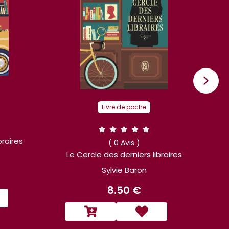
Livre de poche
braires
( 0 Avis )
Le Cercle des derniers libraires
Sylvie Baron
8.50 €