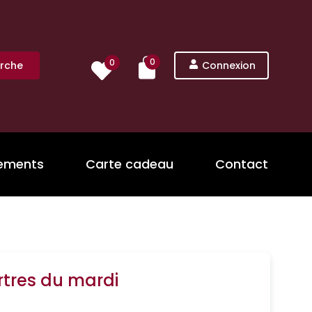
0
0
rche
Connexion
nements
Carte cadeau
Contact
rtres du mardi