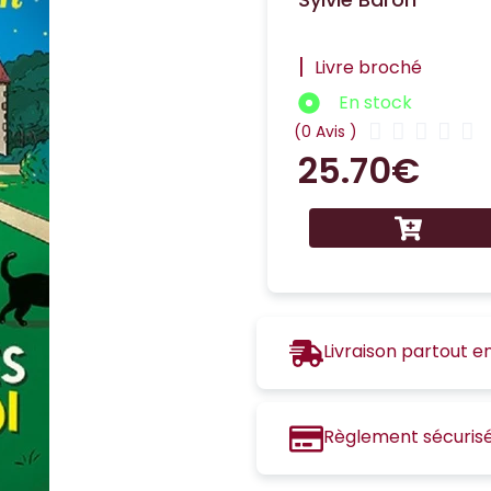
|
Livre broché
En stock





(0 Avis )
25.70
€
Livraison partout e
Règlement sécuris