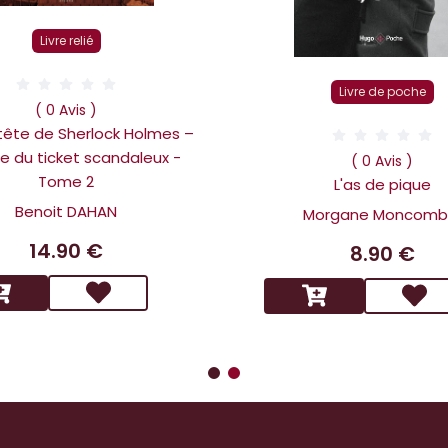
Livre relié
Livre de poche
( 0 Avis )
 tête de Sherlock Holmes –
ire du ticket scandaleux -
( 0 Avis )
Tome 2
L'as de pique
Benoit DAHAN
Morgane Moncomb
14.90 €
8.90 €