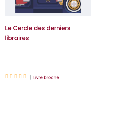
Le Cercle des derniers
libraires
Sylvie Baron





|
Livre broché
Emma, l'inoubliable propriétaire des
Livres penseurs à Saint-Flour, demande
à sa jeune et fantasque nièce Miranda
de gérer sa librairie en son absence.
Celle-ci, néophyte...