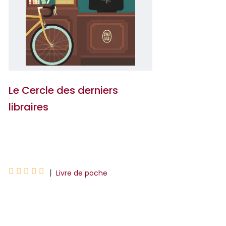
Le Cercle des derniers
libraires
Sylvie Baron





|
Livre de poche
À Saint-Flour, Emma est une jeune
libraire dynamique, créatrice d'une
association de défense de la librairie