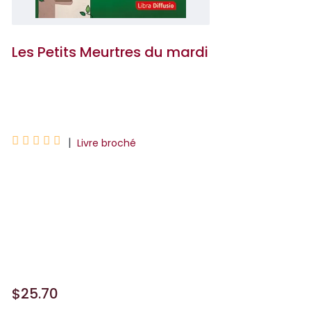
Les Petits Meurtres du mardi
Sylvie Baron





|
Livre broché
Ce livre est en gros caractères - Corps
19Odile Lavergne, dynamique
bibliothécaire du charmant village de
Marcolès dans le Cantal, a créé le Club
du mardi, qui réunit des...
$25.70