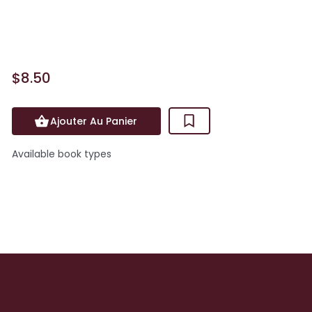
indépendante, le Cercle des derniers
libraires.Victime d'un a...
$8.50
Ajouter Au Panier
Available book types