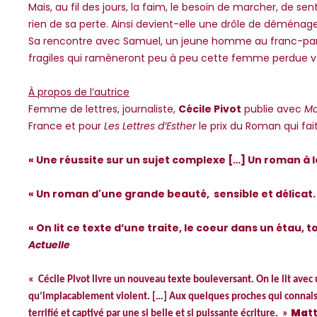
Mais, au fil des jours, la faim, le besoin de marcher, de sent
rien de sa perte. Ainsi devient-elle une drôle de déménageu
Sa rencontre avec Samuel, un jeune homme au franc-parler 
fragiles qui ramèneront peu à peu cette femme perdue ver
À propos de l’autrice
Femme de lettres, journaliste,
Cécile Pivot
publie avec
Mo
France et pour
Les Lettres d’Esther
le prix du Roman qui fait 
« Une réussite sur un sujet complexe […] Un roman à 
« Un roman d'une grande beauté, sensible et délicat.
« On lit ce texte d’une traite, le coeur dans un étau,
Actuelle
« Cécile Pivot livre un nouveau texte bouleversant. On le lit avec
qu’implacablement violent. […] Aux quelques proches qui connaissen
Ma
t
terrifié et captivé par une si belle et si puissante écriture. »