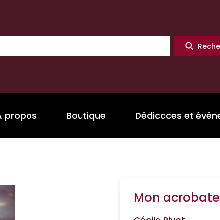
Reche
A propos
Boutique
Dédicaces et évé
Mon acrobate
Cécile Pivot