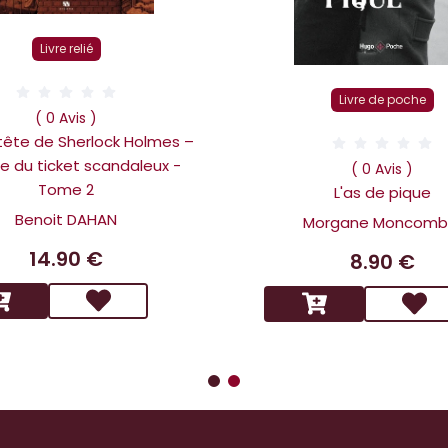
Livre relié
Livre de poche
( 0 Avis )
 tête de Sherlock Holmes –
ire du ticket scandaleux -
( 0 Avis )
Tome 2
L'as de pique
Benoit DAHAN
Morgane Moncomb
14.90 €
8.90 €