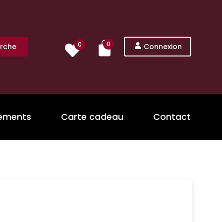
0
0
rche
Connexion
nements
Carte cadeau
Contact