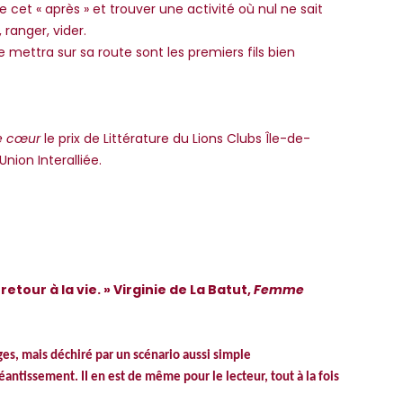
re cet « après » et trouver une activité où nul ne sait
 ranger, vider.
mettra sur sa route sont les premiers fils bien
e cœur
le prix de Littérature du Lions Clubs Île-de-
Union Interalliée.
tour à la vie. » Virginie de La Batut,
Femme
ges, mais déchiré par un scénario aussi simple
antissement. II en est de même pour le lecteur, tout à la fois