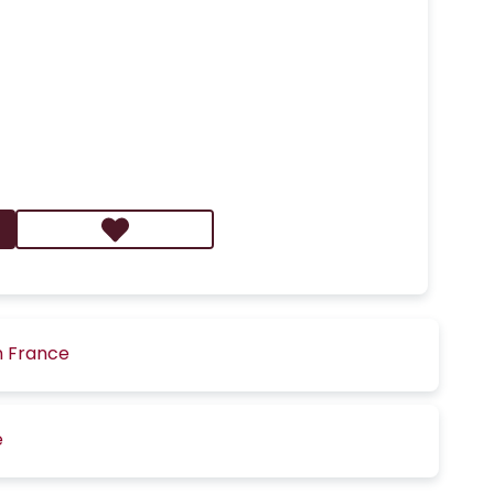
n France
é