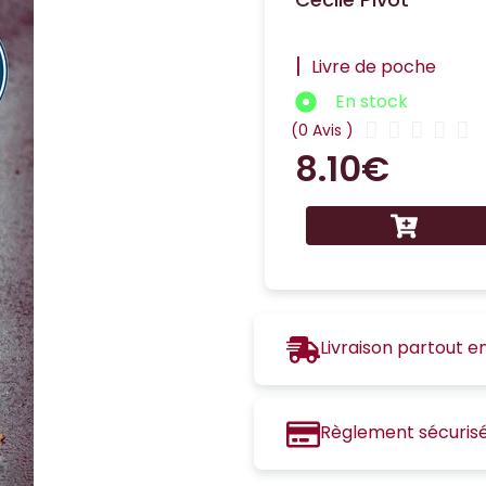
|
Livre de poche
En stock





(0 Avis )
8.10
€
Livraison partout e
Règlement sécuris