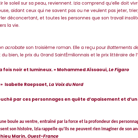
ir le soleil sur sa peau, reviennent. Izia comprend qu’elle doit viv
se, aidant ceux qui ne savent pas ou ne veulent pas jeter, trier,
déconcertant, et toutes les personnes que son travail insolite 
s la vie.
n acrobate
son troisième roman. Elle a reçu pour
Battements d
du bien, le prix du Grand SaintÉmilionnais et le prix littéraire de l’
la fois noir et lumineux. » Mohammed Aïssaoui,
Le Figaro
 » Isabelle Raepsaet,
La Voix du Nord
 touché par ces personnages en quête d’apaisement et d’un re
 une boule au ventre, entraîné par la force et la profondeur des personna
t son histoire, Izia rappelle qu’ils ne peuvent rien imaginer de son ané
thieu Marin,
Ouest-France