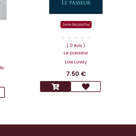
Livre de poche
D
( 0 Avis )
Le passeur
Lois Lowry
le
7.50 €