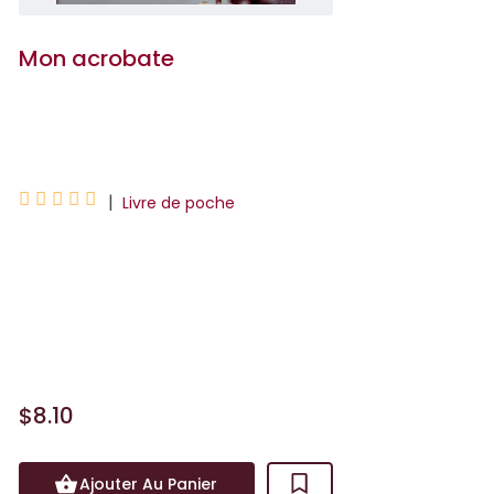
Mon acrobate
Cécile Pivot





|
Livre de poche
Quand la mort nous fait redécouvrir la
vieUn matin, Izia regarde son mari
quitter l’appartement où ils ont élevé
leur fille, Zoé,...
$8.10
Ajouter Au Panier