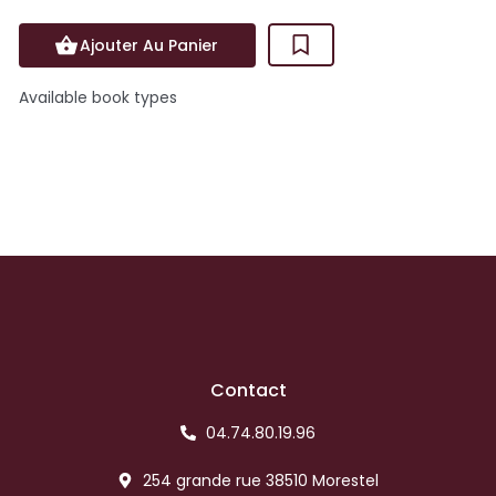
Ajouter Au Panier
Available book types
Contact
04.74.80.19.96
254 grande rue 38510 Morestel