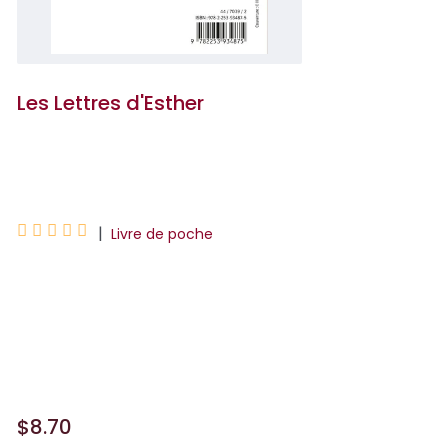
Les Lettres d'Esther
Cécile Pivot





|
Livre de poche
« Cet atelier était leur bouée de
sauvetage. Il allait les sauver de
l’incompréhension, d’un deuil qu’ils ne
faisaient pas,d&...
$8.70