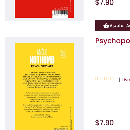
$7.90
Ajouter A
Psychop
Amélie Nothomb





|
Liv
Désormais, écrire
d'altitude, je sai
$7.90