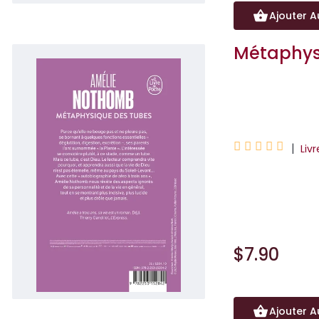
Ajouter A
Métaphys
Amélie Nothomb





|
Liv
Parce qu’elle ne 
– déglutition, dig
$7.90
Ajouter A