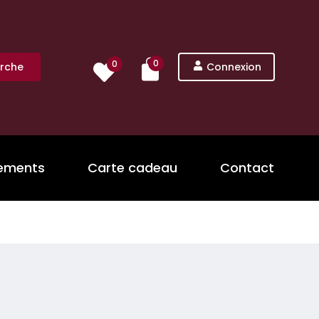
0
0
rche
Connexion
nements
Carte cadeau
Contact