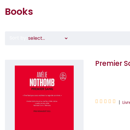
Books
Sort by:
Premier 
Amélie Nothomb





|
Liv
« Il ne faut pas 
même : cruelle, te