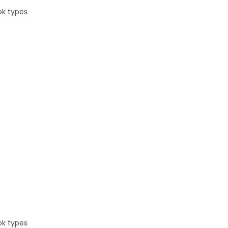
ok types
sante
ok types