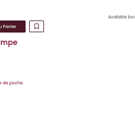
Available bo
u Panier
ompe
re de poche
, ce serait voler. Je ne suggère pas que me lire soit un exercice
s que quand j'atteins mon écrit...