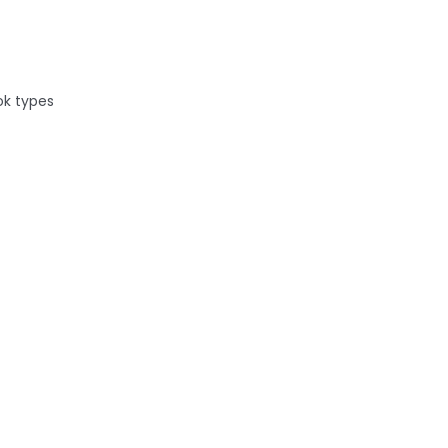
ok types
Amélie