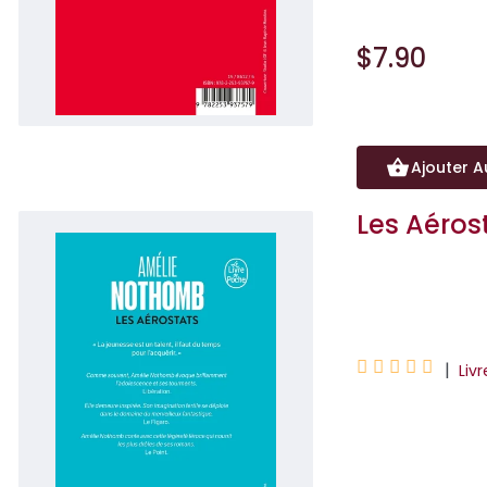
$7.90
Ajouter A
Les Aéros
Amélie Nothomb





|
Liv
« La jeunesse est
Nothomb évoque b