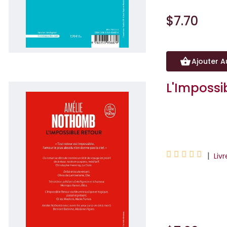
$7.70
Ajouter A
L'Impossi
Amélie Nothomb





|
Liv
« Tout retour est
déroule comme un