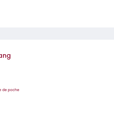
Sang
re de poche
sous-estimer la rage de survivre. »Amélie Nothomb est au meilleur
ndre, drôle. Nathalie Cro...