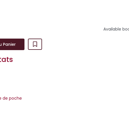
Available bo
u Panier
tats
re de poche
 un talent, il faut des années pour l’acquérir. »Comme souvent, 
rillamment l’a...