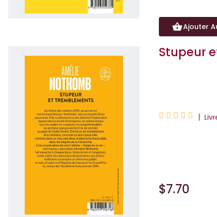
Ajouter A
Stupeur 
Amélie Nothomb





|
Liv
Au début des ann
firme japonaise. E
$7.70