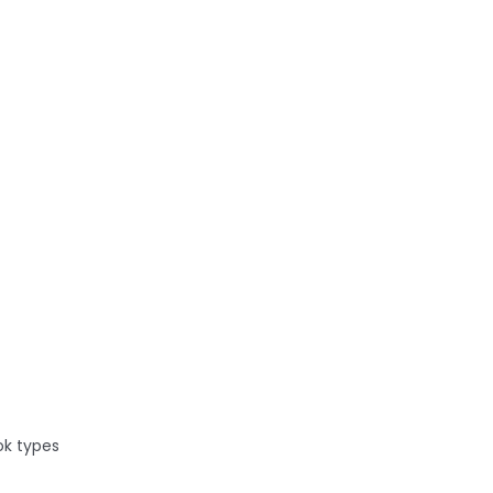
entielles
ok types