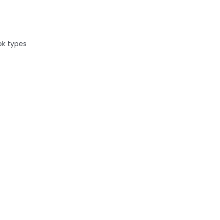
ok types
roman se