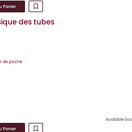
u Panier
ique des tubes
re de poche
bouge pas et ne pleure pas, se bornant à quelques fonctions ess
estion, excrétion –, ses parents l’ont...
Available bo
u Panier