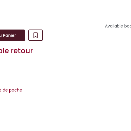
Available bo
u Panier
ble retour
re de poche
 impossible, l’amour le plus absolu n’en donne pas la clef. »Ce 
 récit de voya...