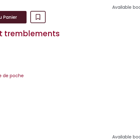
Available bo
u Panier
et tremblements
re de poche
ées 1990, la narratrice est embauchée par Yumimoto, une puis
lle va découvrir à ses dépens l’implacable rigueur de l’au...
Available bo