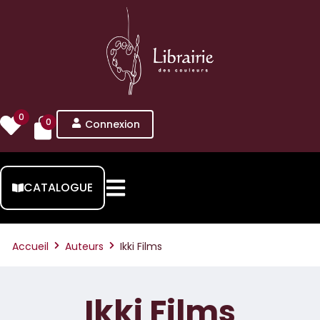
0
0
Connexion
CATALOGUE
Accueil
Auteurs
Ikki Films
Ikki Films