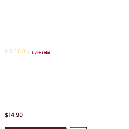
Ikki Films
Maybe Movies
Amélie Nothomb





|
Livre relié
Découvrez l'album du film d'animation,
adapté du célèbre roman d'Amélie
Nothomb !Durant les deux premières
années de sa vie, Amélie est immobile
et ne dit pas un mot. Jus...
$14.90